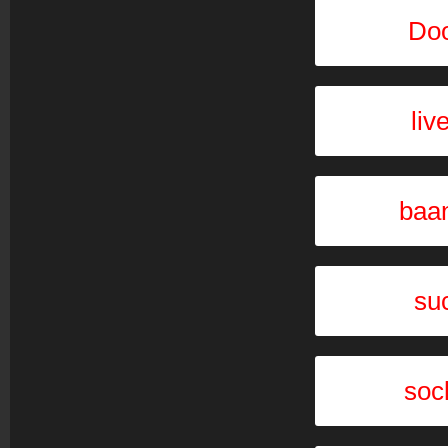
Doo
liv
baa
su
soc