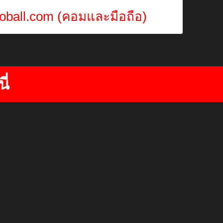
oball.com (คอมและมือถือ)
ี่