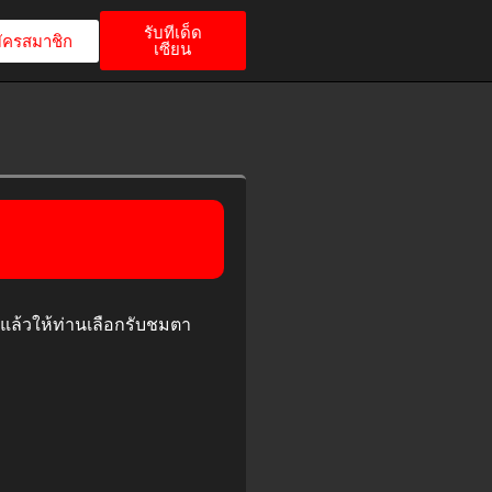
รับทีเด็ด
ัครสมาชิก
เซียน
า แล้วให้ท่านเลือกรับชมตา