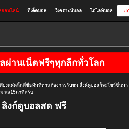
ลออนไลน์
ทีเด็ดบอล
วิเคราะห์บอล
ไฮไลท์บอล
สม
ผ่านเน็ตฟรีๆทุกลีกทั่วโลก
งแค่คลิ๊กที่ชื่อทีมที่ท่านต้องการรับชม ลิ้งค์ดูบอลก็จะโชว์ขึ้นม
ประมาณ15นาทีครับ
ลิงก์ดูบอลสด ฟรี