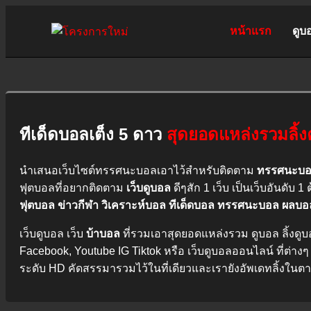
หน้าแรก
ดูบ
ทีเด็ดบอลเต็ง 5 ดาว
สุดยอดแหล่งรวมลิ้งค
นำเสนอเว็บไซต์ทรรศนะบอลเอาไว้สำหรับติดตาม
ทรรศนะบอล
ฟุตบอลที่อยากติดตาม
เว็บดูบอล
ดีๆสัก 1 เว็บ เป็นเว็บอันดับ 1 
ฟุตบอล
ข่าวกีฬา
วิเคราะห์บอล
ทีเด็ดบอล
ทรรศนะบอล
ผลบอ
เว็บดูบอล เว็บ
บ้าบอล
ที่รวมเอาสุดยอดแหล่งรวม ดูบอล ลิ้งดูบอ
Facebook, Youtube IG Tiktok หรือ เว็บดูบอลออนไลน์ ที่ต่า
ระดับ HD คัดสรรมารวมไว้ในที่เดียวและเรายังอัพเดทลิ้งใน