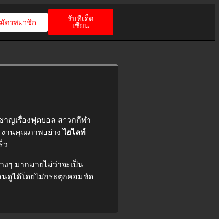
รับทีเด็ด
มัครสมาชิก
เซียน
วชาญเรื่องฟุตบอล สาวกกีฬา
ีมงานคุณภาพอย่าง
ไฮไลท์
ร็ว
ต่างๆ มากมายไม่ว่าจะเป็น
บคนดูได้โดยไม่กระตุกคอมชัด