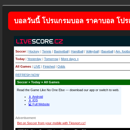
บอลวันนี้ โปรแกรมบอล ราคาบอล โป